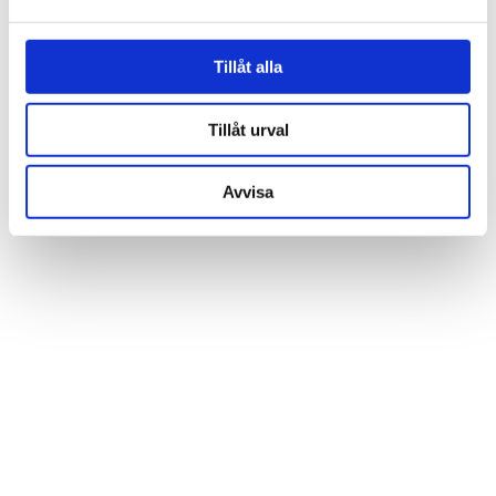
och annonserna till användarna, tillhandahålla funktioner
för sociala medier och analysera vår trafik. Vi
vidarebefordrar även sådana identifierare och annan
Tillåt alla
information från din enhet till de sociala medier och
annons- och analysföretag som vi samarbetar med.
Tillåt urval
Dessa kan i sin tur kombinera informationen med annan
information som du har tillhandahållit eller som de har
Avvisa
samlat in när du har använt deras tjänster.