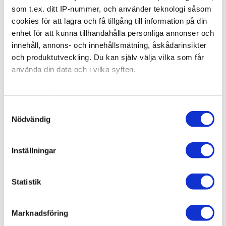
som t.ex. ditt IP-nummer, och använder teknologi såsom
cookies för att lagra och få tillgång till information på din
enhet för att kunna tillhandahålla personliga annonser och
innehåll, annons- och innehållsmätning, åskådarinsikter
och produktutveckling. Du kan själv välja vilka som får
använda din data och i vilka syften.
Med din tillåtelse skulle vi även vilja:
Samla in information om din geografiska plats som
Samtyckesval
Nödvändig
kan ha en noggrannhet på upp till flera meter
Identifiera din enhet genom att aktivt skanna den för
specifika kännetecken (fingeravtryck)
Inställningar
Ta reda på mer om hur dina personliga uppgifter
behandlas och ställ in dina preferenser i
detaljsektionen
.
Statistik
Du kan ändra eller dra tillbaka ditt samtycke när som
helst från cookie-förklaringen.
Marknadsföring
Vi använder enhetsidentifierare för att anpassa innehållet