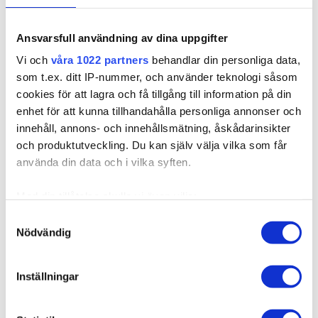
Ansvarsfull användning av dina uppgifter
157061
Vi och
våra 1022 partners
behandlar din personliga data,
Poze Premium Keratin Extensions Beach Blonde
som t.ex. ditt IP-nummer, och använder teknologi såsom
11V - 70cm -50g
cookies för att lagra och få tillgång till information på din
Finns i fler varianter
enhet för att kunna tillhandahålla personliga annonser och
Poze Premium Keratin Extensions är en permanent
innehåll, annons- och innehållsmätning, åskådarinsikter
hårförlängningsmetod som uppf...
och produktutveckling. Du kan själv välja vilka som får
använda din data och i vilka syften.
2 750,00 kr
Med din tillåtelse skulle vi även vilja:
Samla in information om din geografiska plats som
Samtyckesval
Nödvändig
kan ha en noggrannhet på upp till flera meter
Identifiera din enhet genom att aktivt skanna den för
specifika kännetecken (fingeravtryck)
Inställningar
Ta reda på mer om hur dina personliga uppgifter
behandlas och ställ in dina preferenser i
detaljsektionen
.