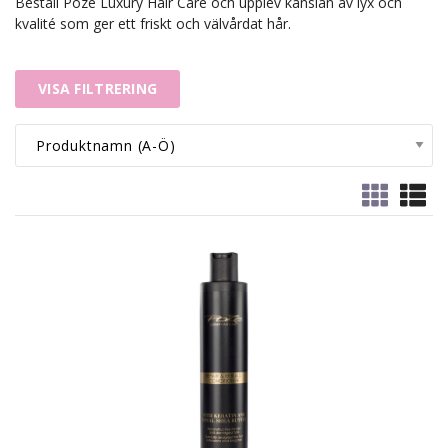
Beställ Poze Luxury Hair Care och upplev känslan av lyx och
kvalité som ger ett friskt och välvårdat hår.
VISA FILTRERING