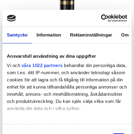
Samtycke
Information
Reklaminställningar
Om
810020
Poze Repair & Rebuild Shampoo - 250ml
Ansvarsfull användning av dina uppgifter
Vi och
våra 1022 partners
behandlar din personliga data,
Poze Repair & Rebuild Shampoo är ett lyxigt och krämigt
som t.ex. ditt IP-nummer, och använder teknologi såsom
schampo med mild ...
cookies för att lagra och få tillgång till information på din
enhet för att kunna tillhandahålla personliga annonser och
199,00 kr
innehåll, annons- och innehållsmätning, åskådarinsikter
och produktutveckling. Du kan själv välja vilka som får
använda din data och i vilka syften.
Med din tillåtelse skulle vi även vilja:
Samla in information om din geografiska plats som
Samtyckesval