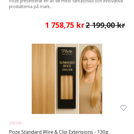
Poze presenterar en av de mest fantastiska och innovativa
produkterna på mark...
1 758,75 kr
2 199,00 kr
335188
Poze Standard Wire & Clip Extensions - 130g