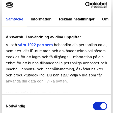
Samtycke
Information
Reklaminställningar
Om
Ansvarsfull användning av dina uppgifter
Vi och
våra 1022 partners
behandlar din personliga data,
som t.ex. ditt IP-nummer, och använder teknologi såsom
cookies för att lagra och få tillgång till information på din
enhet för att kunna tillhandahålla personliga annonser och
innehåll, annons- och innehållsmätning, åskådarinsikter
och produktutveckling. Du kan själv välja vilka som får
använda din data och i vilka syften.
Med din tillåtelse skulle vi även vilja:
Samla in information om din geografiska plats som
Samtyckesval
Nödvändig
kan ha en noggrannhet på upp till flera meter
Identifiera din enhet genom att aktivt skanna den för