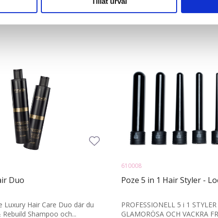
Tillåt urval
har tillhandahållit eller som de har samlat in när du har använt 
610008
ir Duo
Poze 5 in 1 Hair Styler - L
e Luxury Hair Care Duo där du
PROFESSIONELL 5 i 1 STYLER
& Rebuild Shampoo och...
GLAMORÖSA OCH VACKRA FR