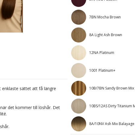
7BN Mocha Brown
8A Light Ash Brown
12NA Platinum
1001 Platinum+
10B/7BN Sandy Brown Mix
 enklaste sättet att få längre
10BS/12AS Dirty Titanium 
när det kommer till löshår. Det
ité.
8A/10NV Ash Mix Balayage
shår.