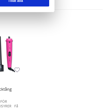
Tillåt alla
deras tjänster.
ocktång
 FÖR
ISYRER Få