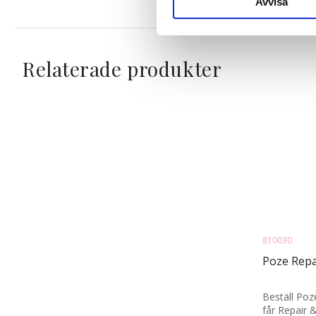
Avvisa
med annan information som du 
Relaterade produkter
810030
Poze Repa
Beställ Poz
får Repair 