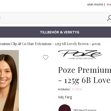
utan moms
me
TILLBEHÖR & VERKTYG
emium Clip & Go Hair Extensions - 125g 6B Lovely Brown - 40cm
Poze Premium 
- 125g 6B Lov
Artikelnr:
314606
Välj Färg
5RV Red Passion