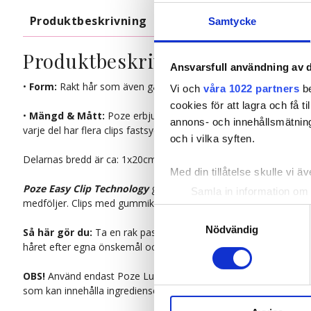
Produktbeskrivning
Kvalitet & Skötsel
Samtycke
Produktbeskrivning
Ansvarsfull användning av d
•
Form:
Rakt hår som även går att forma med lock- eller plattån
Vi och
våra 1022 partners
be
cookies för att lagra och få t
•
Mängd & Mått:
Poze erbjuder dig marknadens fylligaste hår, 
annons- och innehållsmätning
varje del har flera clips fastsydda och redo att fästas.
och i vilka syften.
Delarnas bredd är ca: 1x20cm. 2x15cm. 2x10cm. 2x5cm.
Med din tillåtelse skulle vi äve
Poze Easy Clip Technology
gör det otroligt enkelt och smidigt a
Samla in information om 
medföljer. Clips med gummikant för att ge extra bra grepp. På ba
Identifiera din enhet gen
Samtyckesval
Ta reda på mer om hur dina pe
Nödvändig
Så här gör du:
Ta en rak passé i ditt hår, tupera och sedan spra
eller dra tillbaka ditt samtyc
håret efter egna önskemål och behov.
OBS!
Använd endast Poze Luxury Hair Care på ditt löshår för att 
Vi använder enhetsidentifierar
som kan innehålla ingredienser som inte är kompatibla med hå
sociala medier och analysera 
till de sociala medier och a