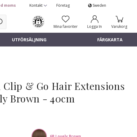
d moms
Kontakt
Företag
Sweden
Mina favoriter
Logga In
Varukorg
UTFÖRSÄLJNING
FÄRGKARTA
Clip & Go Hair Extensions
ely Brown - 40cm
6B Lovely Brown