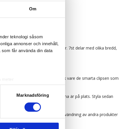
Om
änder teknologi såsom
rsonliga annonser och innehåll,
 paket om du har väldigt tjockt hår. 7st delar med olika bredd,
a som får använda din data
t mycket bekvämt och stabilt fäste tack vare de smarta clipsen som
a meter
k)
ljsektionen
. Du kan ändra
Marknadsföring
prepa samma teknik tills alla delarna är på plats. Styla sedan
e garantera kvalitén på löshår vid användning av andra produkter
andahålla funktioner för
n information från din enhet
 tur kombinera informationen