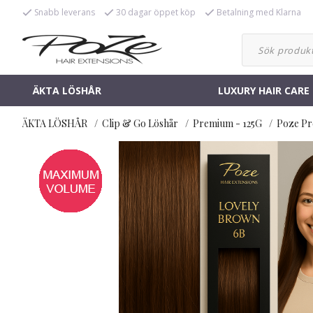
Snabb leverans
30 dagar öppet köp
Betalning med Klarna
ÄKTA LÖSHÅR
LUXURY HAIR CARE
ÄKTA LÖSHÅR
Clip & Go Löshår
Premium - 125G
Poze Pr