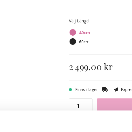
Välj Längd
40cm
60cm
2 499,00 kr
Finns i lager
Expres