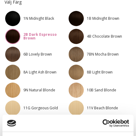
Välj Färg
1N Midnight Black
1B Midnight Brown
2B Dark Espresso
4B Chocolate Brown
Brown
6B Lovely Brown
7BN Mocha Brown
8A Light Ash Brown
8B Light Brown
9N Natural Blonde
10B Sand Blonde
11G Gorgeous Gold
11V Beach Blonde
12NA Platinum
12AS Platinum Ash