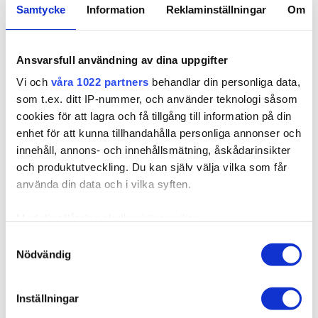
Samtycke
Information
Reklaminställningar
Om
8R Bright Red
4RG Auburn
Visa fler färger
Ansvarsfull användning av dina uppgifter
5RV Red Passion
7NV Cool Brown
Vi och
våra 1022 partners
behandlar din personliga data,
Välj Längd
7BN /10B Sandy Brown
som t.ex. ditt IP-nummer, och använder teknologi såsom
4B/9G Chocco Cola
Mix
cookies för att lagra och få tillgång till information på din
100g, 40cm
110g, 50cm
enhet för att kunna tillhandahålla personliga annonser och
8B/10B Brown
10NV/10V Sensation
120g, 60cm
130g, 70cm
Ashblonde Mix
Blonde
innehåll, annons- och innehållsmätning, åskådarinsikter
och produktutveckling. Du kan själv välja vilka som får
10B/12AS Dirty Blonde
10BS/12AS Dirty
använda din data och i vilka syften.
Mix
Titanium Mix
2 695,00 kr
Med din tillåtelse skulle vi även vilja:
10B/12NA Sunkissed
Sandy Brown Balayage
Beige
7BN/10B
Samla in information om din geografiska plats som
Samtyckesval
Nödvändig
kan ha en noggrannhet på upp till flera meter
Finns i lager
4B/8B Riche Brown
Whipped Creme
Identifiera din enhet genom att aktivt skanna den för
Balayage
Balayage T6
specifika kännetecken (fingeravtryck)
Expressfrakt möjlig
Inställningar
Ta reda på mer om hur dina personliga uppgifter
Dark Mix Balayage 1N/4B