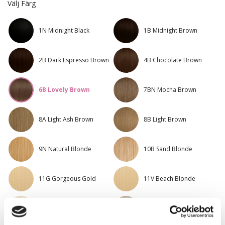
Välj Färg
1N Midnight Black
1B Midnight Brown
2B Dark Espresso Brown
4B Chocolate Brown
6B Lovely Brown
7BN Mocha Brown
8A Light Ash Brown
8B Light Brown
9N Natural Blonde
10B Sand Blonde
11G Gorgeous Gold
11V Beach Blonde
12NA Platinum
12AS Platinum Ash