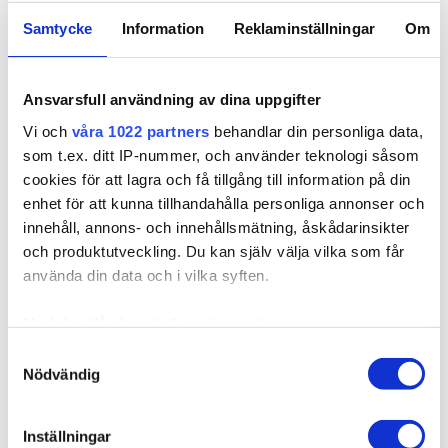
8R Bright Red
4RG Auburn
Samtycke
Information
Reklaminställningar
Om
Visa fler färger
5RV Red Passion
7NV Cool Brown
Ansvarsfull användning av dina uppgifter
Vi och
våra 1022 partners
behandlar din personliga data,
Välj Längd
7BN /10B Sandy Brown
4B/9G Chocco Cola
Mix
som t.ex. ditt IP-nummer, och använder teknologi såsom
100g, 40cm
110g, 50cm
cookies för att lagra och få tillgång till information på din
8B/10B Brown
10NV/10V Sensation
enhet för att kunna tillhandahålla personliga annonser och
125g, 60cm
120g, 60cm
Ashblonde Mix
Blonde
innehåll, annons- och innehållsmätning, åskådarinsikter
130g, 70cm
och produktutveckling. Du kan själv välja vilka som får
10B/12AS Dirty Blonde
10BS/12AS Dirty
Mix
Titanium Mix
använda din data och i vilka syften.
2 695,00 kr
10B/12NA Sunkissed
Sandy Brown Balayage
Med din tillåtelse skulle vi även vilja:
Beige
7BN/10B
Samla in information om din geografiska plats som
Samtyckesval
4B/8B Riche Brown
Whipped Creme
Nödvändig
kan ha en noggrannhet på upp till flera meter
Balayage
Balayage T6
Finns i lager
Identifiera din enhet genom att aktivt skanna den för
specifika kännetecken (fingeravtryck)
Inställningar
Expressfrakt möjlig
Dark Mix Balayage 1N/4B