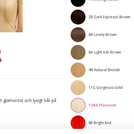
2B Dark Espresso Brown
6B Lovely Brown
8A Light Ash Brown
9N Natural Blonde
11G Gorgeous Gold
 glamoröst och lyxigt hår på
12NA Platinum
8R Bright Red