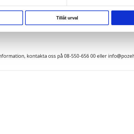
e för att anpassa innehållet och annonserna till användarna, tillh
vår trafik. Vi vidarebefordrar även sådana identifierare och anna
nnons- och analysföretag som vi samarbetar med. Dessa kan i sin
Tillåt urval
har tillhandahållit eller som de har samlat in när du har använt 
information, kontakta oss på
08-550-656 00
eller
info@pozeh