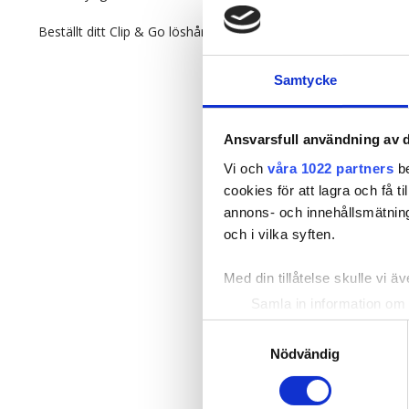
Beställt ditt Clip & Go löshår idag, vi lovar snabb leverans.
Samtycke
Ansvarsfull användning av d
Vi och
våra 1022 partners
be
cookies för att lagra och få t
annons- och innehållsmätning
och i vilka syften.
Med din tillåtelse skulle vi äve
Samla in information om 
Identifiera din enhet gen
Samtyckesval
Ta reda på mer om hur dina pe
Nödvändig
eller dra tillbaka ditt samtyc