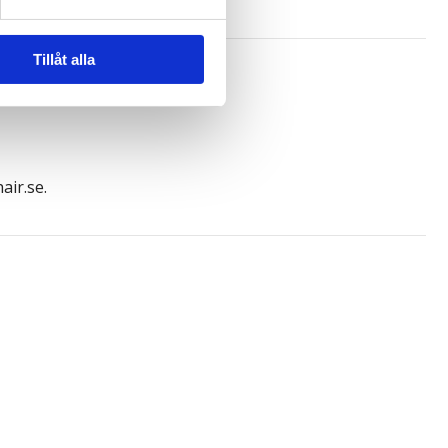
andahålla funktioner för
n information från din enhet
 tur kombinera informationen
Tillåt alla
deras tjänster.
air.se
.