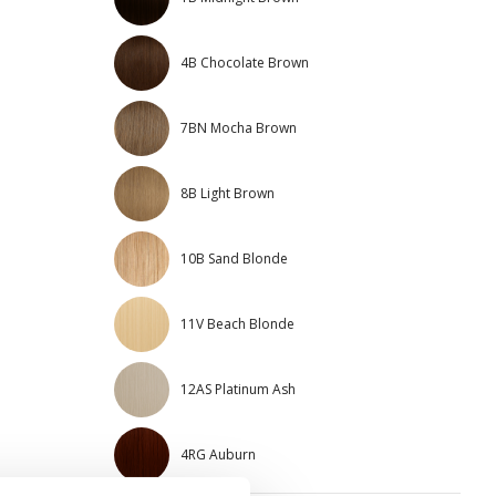
4B Chocolate Brown
7BN Mocha Brown
8B Light Brown
10B Sand Blonde
11V Beach Blonde
12AS Platinum Ash
4RG Auburn