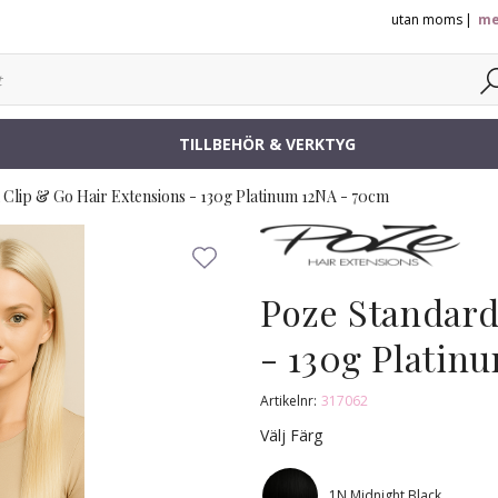
utan moms
me
TILLBEHÖR & VERKTYG
Clip & Go Hair Extensions - 130g Platinum 12NA - 70cm
Poze Standard
- 130g Platin
Artikelnr:
317062
Välj Färg
1N Midnight Black