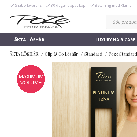
Snabb leverans
30 dagar öppet köp
Betalning med Klarna
ÄKTA LÖSHÅR
LUXURY HAIR CARE
ÄKTA LÖSHÅR
Clip & Go Löshår
Standard
Poze Standard 