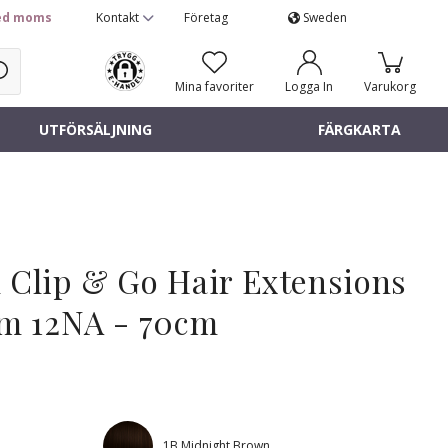
d moms
Kontakt
Företag
Sweden
Mina favoriter
Logga In
Varukorg
UTFÖRSÄLJNING
FÄRGKARTA
 Clip & Go Hair Extensions
um 12NA - 70cm
1B Midnight Brown