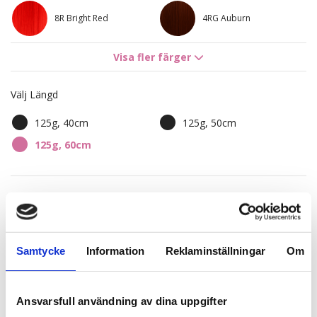
8R Bright Red
4RG Auburn
Visa fler färger
5RV Red Passion
7NV Cool Brown
Välj Längd
7BN /10B Sandy Brown
4B/9G Chocco Cola
Mix
125g, 40cm
125g, 50cm
8B/10B Brown
10NV/10V Sensation
125g, 60cm
Ashblonde Mix
Blonde
10B/12AS Dirty Blonde
10BS/12AS Dirty
Mix
Titanium Mix
2 250,00 kr
10B/12NA Sunkissed
Sandy Brown Balayage
Beige
7BN/10B
Samtycke
Information
Reklaminställningar
Om
Finns i lager
4B/8B Riche Brown
Whipped Creme
Balayage
Balayage T6
Expressfrakt möjlig
Ansvarsfull användning av dina uppgifter
Dark Mix Balayage 1N/4B