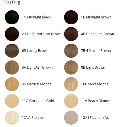
Välj Färg
1N Midnight Black
1B Midnight Brown
2B Dark Espresso Brown
4B Chocolate Brown
6B Lovely Brown
7BN Mocha Brown
8A Light Ash Brown
8B Light Brown
9N Natural Blonde
10B Sand Blonde
11G Gorgeous Gold
11V Beach Blonde
12NA Platinum
12AS Platinum Ash