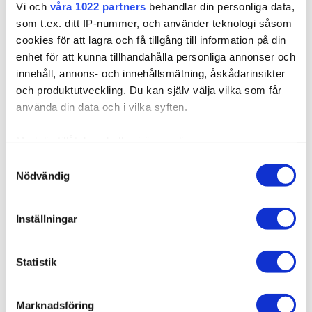
Vi och
våra 1022 partners
behandlar din personliga data,
LÄGG I VARUKORGEN
som t.ex. ditt IP-nummer, och använder teknologi såsom
cookies för att lagra och få tillgång till information på din
enhet för att kunna tillhandahålla personliga annonser och
innehåll, annons- och innehållsmätning, åskådarinsikter
och produktutveckling. Du kan själv välja vilka som får
Produktbeskrivning
använda din data och i vilka syften.
Kvalitet & Skötsel
Med din tillåtelse skulle vi även vilja:
Samla in information om din geografiska plats som
Samtyckesval
Nödvändig
kan ha en noggrannhet på upp till flera meter
Identifiera din enhet genom att aktivt skanna den för
specifika kännetecken (fingeravtryck)
Relaterade produkter
Inställningar
Ta reda på mer om hur dina personliga uppgifter
behandlas och ställ in dina preferenser i
detaljsektionen
.
Statistik
Du kan ändra eller dra tillbaka ditt samtycke när som
helst från cookie-förklaringen.
Marknadsföring