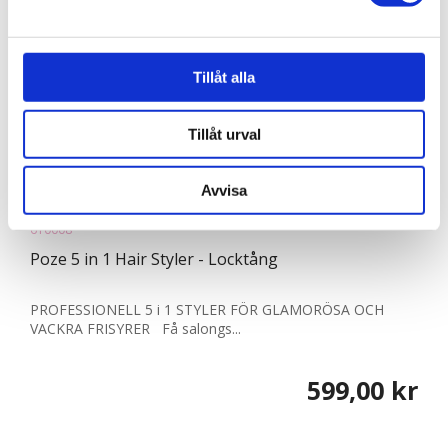
Vi använder enhetsidentifierare för att anpassa innehållet
och annonserna till användarna, tillhandahålla funktioner
för sociala medier och analysera vår trafik. Vi
vidarebefordrar även sådana identifierare och annan
Tillåt alla
information från din enhet till de sociala medier och
annons- och analysföretag som vi samarbetar med.
Tillåt urval
Dessa kan i sin tur kombinera informationen med annan
information som du har tillhandahållit eller som de har
Avvisa
samlat in när du har använt deras tjänster.
610008
Poze 5 in 1 Hair Styler - Locktång
PROFESSIONELL 5 i 1 STYLER FÖR GLAMORÖSA OCH
VACKRA FRISYRER Få salongs...
599,00 kr