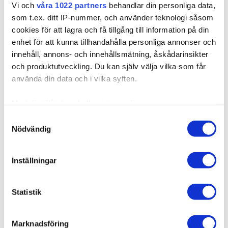
Vi och
våra 1022 partners
behandlar din personliga data,
Expressfrakt möjlig
som t.ex. ditt IP-nummer, och använder teknologi såsom
cookies för att lagra och få tillgång till information på din
LÄGG I VARUKORGEN
enhet för att kunna tillhandahålla personliga annonser och
innehåll, annons- och innehållsmätning, åskådarinsikter
och produktutveckling. Du kan själv välja vilka som får
använda din data och i vilka syften.
Produktbeskrivning
Med din tillåtelse skulle vi även vilja:
Samla in information om din geografiska plats som
Samtyckesval
Kvalitet & Skötsel
Nödvändig
kan ha en noggrannhet på upp till flera meter
Identifiera din enhet genom att aktivt skanna den för
specifika kännetecken (fingeravtryck)
Inställningar
Ta reda på mer om hur dina personliga uppgifter
behandlas och ställ in dina preferenser i
detaljsektionen
.
Relaterade produkter
Statistik
Du kan ändra eller dra tillbaka ditt samtycke när som
helst från cookie-förklaringen.
Marknadsföring