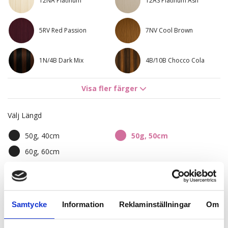
12NA Platinum
12AS Platinum Ash
5RV Red Passion
7NV Cool Brown
1N/4B Dark Mix
4B/10B Chocco Cola
Visa fler färger
4B/9G Chocco Cola
8A/12AS Ash Mix
Välj Längd
8B/10B Brown
8B/11G Whipped Cream
Ashblonde Mix
Blonde
50g, 40cm
50g, 50cm
10B/12NA Sunkissed
Sandy Brown Balayage
60g, 60cm
Beige
7BN/10B
8A/12AS Ash Mix
Balayage
1 395,00 kr
Samtycke
Information
Reklaminställningar
Om