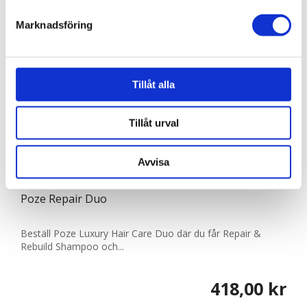
Marknadsföring
Vi använder enhetsidentifierare för att anpassa innehållet
och annonserna till användarna, tillhandahålla funktioner
för sociala medier och analysera vår trafik. Vi
vidarebefordrar även sådana identifierare och annan
Tillåt alla
information från din enhet till de sociala medier och
annons- och analysföretag som vi samarbetar med.
Tillåt urval
Dessa kan i sin tur kombinera informationen med annan
information som du har tillhandahållit eller som de har
Avvisa
samlat in när du har använt deras tjänster.
810030
Poze Repair Duo
Beställ Poze Luxury Hair Care Duo där du får Repair &
Rebuild Shampoo och...
418,00 kr