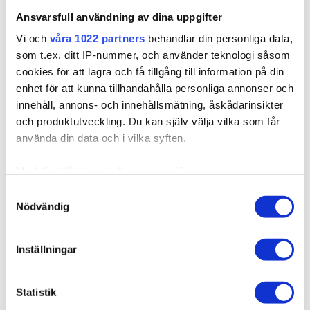
Finns i lager
Ansvarsfull användning av dina uppgifter
Expressfrakt möjlig
Vi och
våra 1022 partners
behandlar din personliga data,
som t.ex. ditt IP-nummer, och använder teknologi såsom
cookies för att lagra och få tillgång till information på din
LÄGG I VARUKORGEN
enhet för att kunna tillhandahålla personliga annonser och
innehåll, annons- och innehållsmätning, åskådarinsikter
och produktutveckling. Du kan själv välja vilka som får
använda din data och i vilka syften.
Produktbeskrivning
Med din tillåtelse skulle vi även vilja:
Samla in information om din geografiska plats som
Samtyckesval
Kvalitet & Skötsel
Nödvändig
kan ha en noggrannhet på upp till flera meter
Identifiera din enhet genom att aktivt skanna den för
specifika kännetecken (fingeravtryck)
Inställningar
Ta reda på mer om hur dina personliga uppgifter
Relaterade produkter
behandlas och ställ in dina preferenser i
detaljsektionen
.
Statistik
Du kan ändra eller dra tillbaka ditt samtycke när som
helst från cookie-förklaringen.