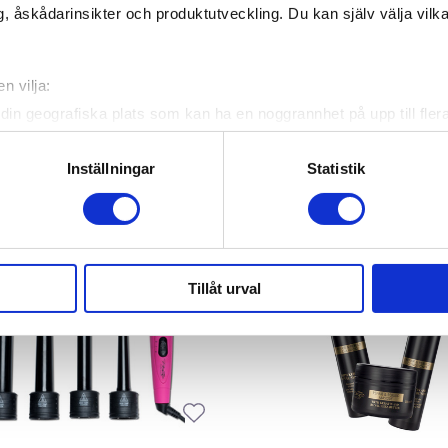
, åskådarinsikter och produktutveckling. Du kan själv välja vilk
n vilja:
din geografiska plats som kan ha en noggrannhet på upp till fler
om att aktivt skanna den för specifika kännetecken (fingeravtryc
rsonliga uppgifter behandlas och ställ in dina preferenser i
deta
Inställningar
Statistik
ke när som helst från cookie-förklaringen.
e för att anpassa innehållet och annonserna till användarna, tillh
vår trafik. Vi vidarebefordrar även sådana identifierare och anna
nnons- och analysföretag som vi samarbetar med. Dessa kan i sin
Tillåt urval
har tillhandahållit eller som de har samlat in när du har använt 