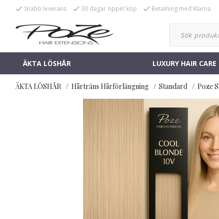
Snabb leverans
30 dagar öppet köp
Betalning med Klarna
ÄKTA LÖSHÅR
LUXURY HAIR CARE
ÄKTA LÖSHÅR
Hårträns Hårförlängning
Standard
Poze S