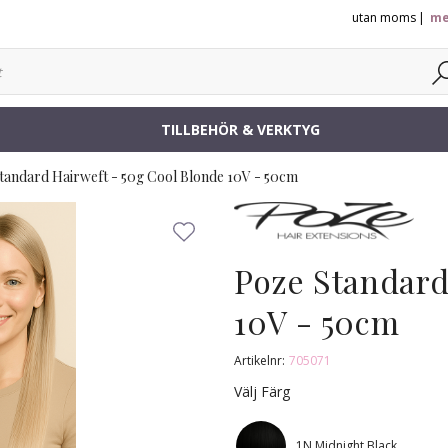
utan moms
me
TILLBEHÖR & VERKTYG
tandard Hairweft - 50g Cool Blonde 10V - 50cm
Poze Standard
10V - 50cm
Artikelnr:
705071
Välj Färg
1N Midnight Black