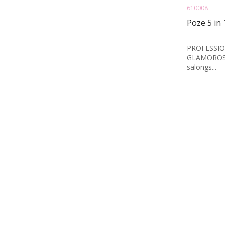
610008
Poze 5 in 
PROFESSION
GLAMORÖS
salongs...