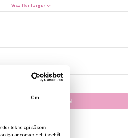
Visa fler färger
8B/11G Whipped Cream Blonde
8A/10NV Ash Mix
8B/10B Brown Ashblonde Mix
7BN/10B Sandy Brown Balayage
9N Natural Blonde
sfrakt möjlig
Om
LÄGG I VARUKORGEN
änder teknologi såsom
rsonliga annonser och innehåll,