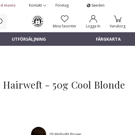
d moms
Kontakt
Företag
Sweden
Mina favoriter
Logga In
Varukorg
UTFÖRSÄLJNING
FÄRGKARTA
 Hairweft - 50g Cool Blonde
1B Midnight Brown