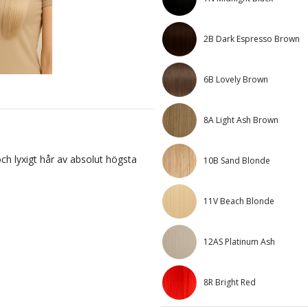
2B Dark Espresso Brown
6B Lovely Brown
8A Light Ash Brown
h lyxigt hår av absolut högsta
10B Sand Blonde
11V Beach Blonde
12AS Platinum Ash
8R Bright Red