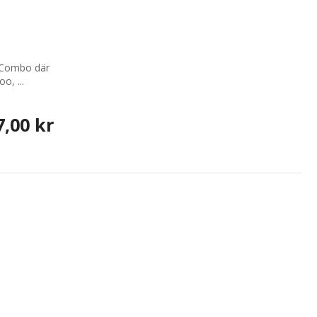
e Combo där
o, ...
7,00 kr