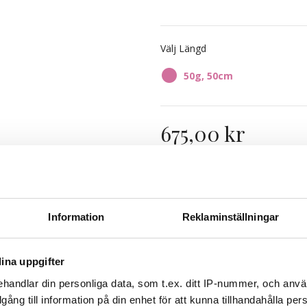
4B/10B Chocco Cola
Välj Längd
8A/12AS Ash Mix
50g, 50cm
7BN/10B Sandy Brown Mix
675,00 kr
10B/12NA Sunkissed Beige
8A/12AS Ash Mix Balayage
Finns i lager
Expres
Information
Reklaminställningar
ina uppgifter
handlar din personliga data, som t.ex. ditt IP-nummer, och anv
illgång till information på din enhet för att kunna tillhandahålla pe