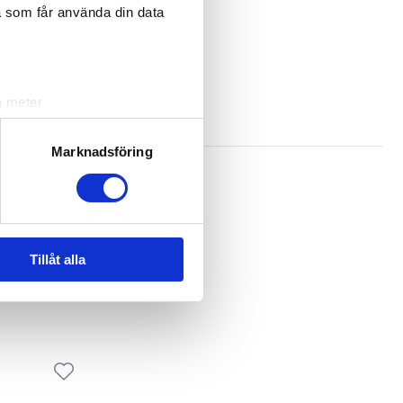
a som får använda din data
a meter
k)
ljsektionen
. Du kan ändra
Marknadsföring
andahålla funktioner för
n information från din enhet
 tur kombinera informationen
Tillåt alla
deras tjänster.