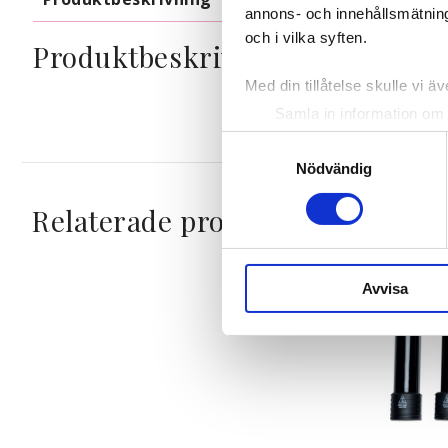
annons- och innehållsmätning
och i vilka syften.
Produktbeskrivning
Med din tillåtelse skulle vi äve
Samla in information om 
Identifiera din enhet gen
Samtyckesval
Ta reda på mer om hur dina pe
Nödvändig
eller dra tillbaka ditt samtyc
Relaterade produkter
Vi använder enhetsidentifierar
sociala medier och analysera 
till de sociala medier och a
Avvisa
med annan information som du 