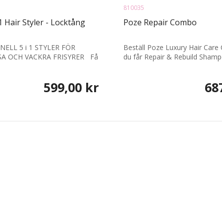
810035
1 Hair Styler - Locktång
Poze Repair Combo
ELL 5 i 1 STYLER FÖR
Beställ Poze Luxury Hair Car
A OCH VACKRA FRISYRER Få
du får Repair & Rebuild Shampo
599,00 kr
68