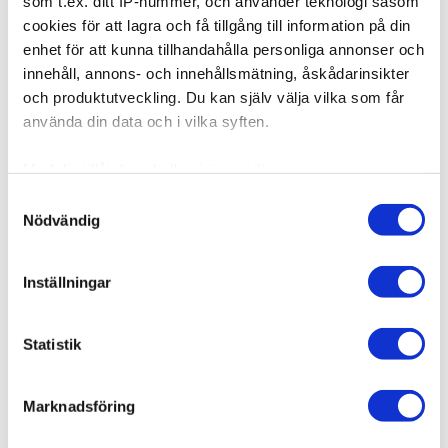
som t.ex. ditt IP-nummer, och använder teknologi såsom
cookies för att lagra och få tillgång till information på din
enhet för att kunna tillhandahålla personliga annonser och
innehåll, annons- och innehållsmätning, åskådarinsikter
Produktbeskrivning
och produktutveckling. Du kan själv välja vilka som får
använda din data och i vilka syften.
Kvalitet & Skötsel
Med din tillåtelse skulle vi även vilja:
Samla in information om din geografiska plats som
Samtyckesval
Nödvändig
kan ha en noggrannhet på upp till flera meter
Relaterade produkter
Identifiera din enhet genom att aktivt skanna den för
specifika kännetecken (fingeravtryck)
Inställningar
Ta reda på mer om hur dina personliga uppgifter
behandlas och ställ in dina preferenser i
detaljsektionen
.
Statistik
Du kan ändra eller dra tillbaka ditt samtycke när som
helst från cookie-förklaringen.
Marknadsföring
Vi använder enhetsidentifierare för att anpassa innehållet
och annonserna till användarna, tillhandahålla funktioner