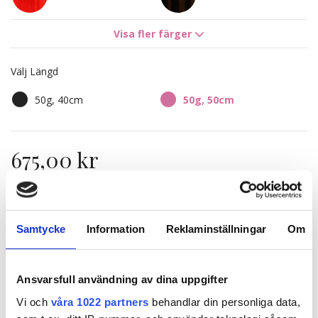
8B/11G Whipped Cream
Visa fler färger
4B/10B Chocco Cola
Blonde
Välj Längd
8A/12AS Ash Mix
8A/10NV Ash Mix
50g, 40cm
50g, 50cm
7BN/10B Sandy Brown
8B/10B Brown
Mix
Ashblonde Mix
675,00 kr
10B/12NA Sunkissed
7BN/10B Sandy Brown
Beige
Balayage
8A/12AS Ash Mix
9N Natural Blonde
Balayage
Finns i lager
Samtycke
Information
Reklaminställningar
Om
Expressfrakt möjlig
Ansvarsfull användning av dina uppgifter
LÄGG I VARUKORGEN
Vi och
våra 1022 partners
behandlar din personliga data,