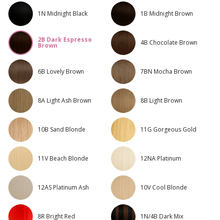
1N Midnight Black
1B Midnight Brown
2B Dark Espresso
4B Chocolate Brown
Brown
6B Lovely Brown
7BN Mocha Brown
8A Light Ash Brown
8B Light Brown
10B Sand Blonde
11G Gorgeous Gold
11V Beach Blonde
12NA Platinum
12AS Platinum Ash
10V Cool Blonde
8R Bright Red
1N/4B Dark Mix