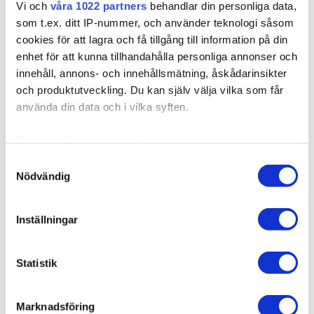
Vi och
våra 1022 partners
behandlar din personliga data,
LÄGG I VARUKORGEN
som t.ex. ditt IP-nummer, och använder teknologi såsom
cookies för att lagra och få tillgång till information på din
enhet för att kunna tillhandahålla personliga annonser och
innehåll, annons- och innehållsmätning, åskådarinsikter
och produktutveckling. Du kan själv välja vilka som får
Produktbeskrivning
använda din data och i vilka syften.
Kvalitet & Skötsel
Med din tillåtelse skulle vi även vilja:
Samla in information om din geografiska plats som
Samtyckesval
Nödvändig
kan ha en noggrannhet på upp till flera meter
Identifiera din enhet genom att aktivt skanna den för
Relaterade produkter
specifika kännetecken (fingeravtryck)
Inställningar
Ta reda på mer om hur dina personliga uppgifter
behandlas och ställ in dina preferenser i
detaljsektionen
.
Statistik
Du kan ändra eller dra tillbaka ditt samtycke när som
helst från cookie-förklaringen.
Marknadsföring
Vi använder enhetsidentifierare för att anpassa innehållet