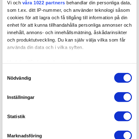
Vi och
våra 1022 partners
behandlar din personliga data,
LÄGG I VARUKORGEN
som t.ex. ditt IP-nummer, och använder teknologi såsom
cookies för att lagra och få tillgång till information på din
enhet för att kunna tillhandahålla personliga annonser och
innehåll, annons- och innehållsmätning, åskådarinsikter
och produktutveckling. Du kan själv välja vilka som får
Produktbeskrivning
använda din data och i vilka syften.
Kvalitet & Skötsel
Med din tillåtelse skulle vi även vilja:
Samla in information om din geografiska plats som
Samtyckesval
Nödvändig
kan ha en noggrannhet på upp till flera meter
Identifiera din enhet genom att aktivt skanna den för
Relaterade produkter
specifika kännetecken (fingeravtryck)
Inställningar
Ta reda på mer om hur dina personliga uppgifter
behandlas och ställ in dina preferenser i
detaljsektionen
.
Statistik
Du kan ändra eller dra tillbaka ditt samtycke när som
helst från cookie-förklaringen.
Marknadsföring
Vi använder enhetsidentifierare för att anpassa innehållet