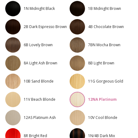
1N Midnight Black
1B Midnight Brown
2B Dark Espresso Brown
4B Chocolate Brown
6B Lovely Brown
7BN Mocha Brown
8A Light Ash Brown
8B Light Brown
10B Sand Blonde
11G Gorgeous Gold
11V Beach Blonde
12NA Platinum
12AS Platinum Ash
10V Cool Blonde
8R Bright Red
1N/4B Dark Mix