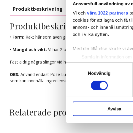
Ansvarsfull användning av d
Produktbeskrivning
Kvalitet & Skötsel
Vi och
våra 1022 partners
be
cookies för att lagra och få t
Produktbeskrivning
annons- och innehållsmätning
och i vilka syften.
•
Form:
Rakt hår som även går att forma med lock- eller plattån
Med din tillåtelse skulle vi äve
•
Mängd och vikt:
Vi har 2 olika förpackningar. De som väger 
Samla in information om 
Fäst aldrig några slingor vid hårfästet eller för högt upp i nacken
Identifiera din enhet gen
Samtyckesval
Ta reda på mer om hur dina pe
Nödvändig
OBS:
Använd endast Poze Luxury Hair Care på ditt löshår för att 
eller dra tillbaka ditt samtyc
som kan innehålla ingredienser som inte är kompatibla med hå
Vi använder enhetsidentifierar
sociala medier och analysera 
till de sociala medier och a
Avvisa
Relaterade produkter
med annan information som du 