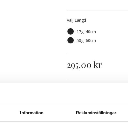
5RV Red Passion
Välj Längd
7BK Light Copper Brown
17g, 40cm
7BN/10B Sandy Brown Mix
50g, 60cm
Sandy Brown Balayage 7B
295,00 kr
Vanilla Espresso Balayag
Finns i lager
Expres
Information
Reklaminställningar