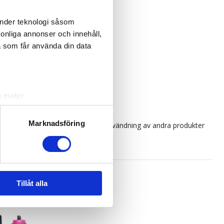
änder teknologi såsom
rsonliga annonser och innehåll,
a som får använda din data
lingor som väger 1g/slinga.
a meter
k)
ljsektionen
. Du kan ändra
Marknadsföring
e garantera kvalitén på löshår vid användning av andra produkter
andahålla funktioner för
n information från din enhet
 tur kombinera informationen
Tillåt alla
deras tjänster.