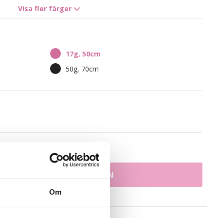
Visa fler färger
8R Bright Red
7K Copper Fusion
17g, 50cm
8A/10NV Ash Mix
50g, 70cm
N/10B
Ash Mix Balayage 8A/12AS
e 1N/12NA
Dark Mix Balayage 1N/4B
sfrakt möjlig
LÄGG I VARUKORGEN
Om