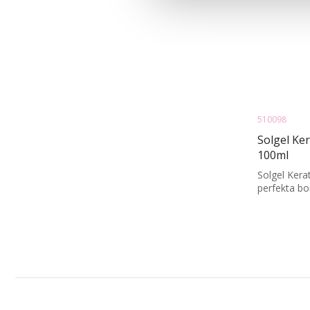
510098
Solgel Ke
100ml
Solgel Ker
perfekta bor