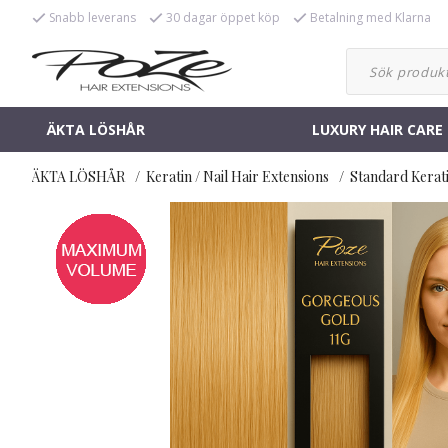
Snabb leverans
30 dagar öppet köp
Betalning med Klarna
ÄKTA LÖSHÅR
LUXURY HAIR CARE
ÄKTA LÖSHÅR
Keratin / Nail Hair Extensions
Standard Kerat