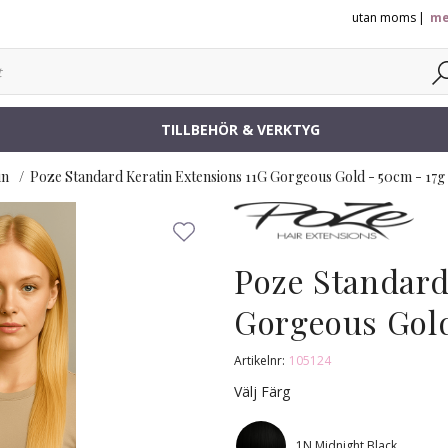
utan moms
me
TILLBEHÖR & VERKTYG
in
Poze Standard Keratin Extensions 11G Gorgeous Gold - 50cm - 17g
Poze Standard
Gorgeous Gold
Artikelnr:
105124
Välj Färg
1N Midnight Black