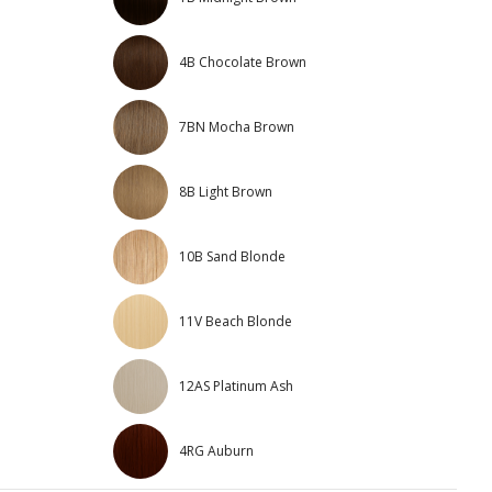
4B Chocolate Brown
7BN Mocha Brown
8B Light Brown
10B Sand Blonde
11V Beach Blonde
12AS Platinum Ash
4RG Auburn