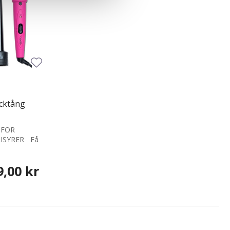
ocktång
 FÖR
ISYRER Få
9,00 kr