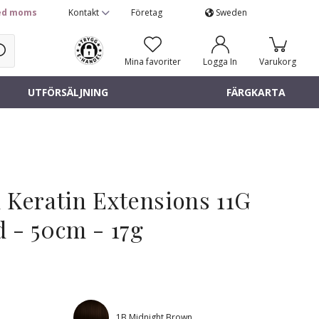
d moms
Kontakt
Företag
Sweden
Mina favoriter
Logga In
Varukorg
UTFÖRSÄLJNING
FÄRGKARTA
 Keratin Extensions 11G
 - 50cm - 17g
1B Midnight Brown