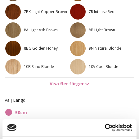
7BK Light Copper Brown
7R Intense Red
8A Light Ash Brown
8B Light Brown
8BG Golden Honey
9N Natural Blonde
10B Sand Blonde
10V Cool Blonde
Visa fler färger
10NV Ash Blonde
11G Gorgeous Gold
Välj Längd
12NA Platinum
8A/10NV Ash Mix
50cm
10B/7BN Sandy Brown
10B/8B Brown
Mix
Ashblonde Mix
295,00 kr
10BS/12AS Dirty