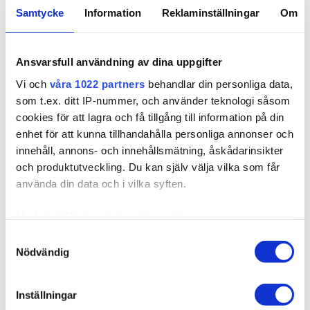
10B/11N Glam Blonde
Titanium Mix
Samtycke
Information
Reklaminställningar
Om
235,00 kr
12NA/10B Sunkissed
12A/10V Caramello
Beige
Ansvarsfull användning av dina uppgifter
8A/10NV Ash Mix
Finns i lager
7BN/10B Balayage
Vi och
våra 1022 partners
behandlar din personliga data,
Balayage
som t.ex. ditt IP-nummer, och använder teknologi såsom
Expressfrakt möjlig
cookies för att lagra och få tillgång till information på din
enhet för att kunna tillhandahålla personliga annonser och
LÄGG I VARUKORGEN
innehåll, annons- och innehållsmätning, åskådarinsikter
och produktutveckling. Du kan själv välja vilka som får
använda din data och i vilka syften.
Med din tillåtelse skulle vi även vilja:
Produktbeskrivning
Samla in information om din geografiska plats som
Samtyckesval
Nödvändig
kan ha en noggrannhet på upp till flera meter
Kvalitet & Skötsel
Identifiera din enhet genom att aktivt skanna den för
specifika kännetecken (fingeravtryck)
Inställningar
Ta reda på mer om hur dina personliga uppgifter