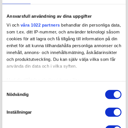
7BN/10B Sandy Brown
8A/10NV Ash Mix
Balayage
Ansvarsfull användning av dina uppgifter
4B/8B Riche Brown
8A/12AS Ash Mix
Finns i lager
Balayage
Balayage
Vi och
våra 1022 partners
behandlar din personliga data,
som t.ex. ditt IP-nummer, och använder teknologi såsom
Expressfrakt möjlig
1N/12NA Vanilla
1N/4B Dark Mix
cookies för att lagra och få tillgång till information på din
Espresso Balayage
Balayage
enhet för att kunna tillhandahålla personliga annonser och
LÄGG I VARUKORGEN
innehåll, annons- och innehållsmätning, åskådarinsikter
8A/10NV Ash Mix
10BS/12AS Dirty Titanium
Balayage
Mix
och produktutveckling. Du kan själv välja vilka som får
använda din data och i vilka syften.
Med din tillåtelse skulle vi även vilja:
Produktbeskrivning
Samla in information om din geografiska plats som
Samtyckesval
Nödvändig
kan ha en noggrannhet på upp till flera meter
Kvalitet & Skötsel
Identifiera din enhet genom att aktivt skanna den för
specifika kännetecken (fingeravtryck)
Inställningar
Ta reda på mer om hur dina personliga uppgifter
behandlas och ställ in dina preferenser i
detaljsektionen
.