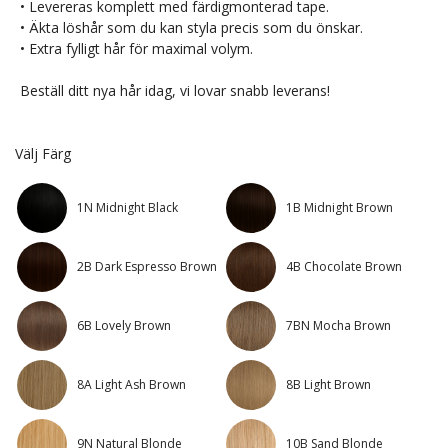
• Levereras komplett med färdigmonterad tape.
• Äkta löshår som du kan styla precis som du önskar.
• Extra fylligt hår för maximal volym.
Beställ ditt nya hår idag, vi lovar snabb leverans!
Välj Färg
1N Midnight Black
1B Midnight Brown
2B Dark Espresso Brown
4B Chocolate Brown
6B Lovely Brown
7BN Mocha Brown
8A Light Ash Brown
8B Light Brown
9N Natural Blonde
10B Sand Blonde