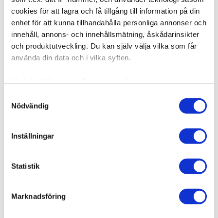
cookies för att lagra och få tillgång till information på din
enhet för att kunna tillhandahålla personliga annonser och
innehåll, annons- och innehållsmätning, åskådarinsikter
och produktutveckling. Du kan själv välja vilka som får
använda din data och i vilka syften.
Med din tillåtelse skulle vi även vilja:
Samla in information om din geografiska plats som
Samtyckesval
Nödvändig
kan ha en noggrannhet på upp till flera meter
Identifiera din enhet genom att aktivt skanna den för
specifika kännetecken (fingeravtryck)
Inställningar
Ta reda på mer om hur dina personliga uppgifter
behandlas och ställ in dina preferenser i
detaljsektionen
.
Statistik
Du kan ändra eller dra tillbaka ditt samtycke när som
helst från cookie-förklaringen.
Marknadsföring
Vi använder enhetsidentifierare för att anpassa innehållet
och annonserna till användarna, tillhandahålla funktioner