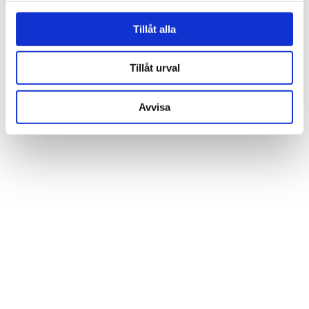
för sociala medier och analysera vår trafik. Vi
vidarebefordrar även sådana identifierare och annan
Tillåt alla
information från din enhet till de sociala medier och
annons- och analysföretag som vi samarbetar med.
Tillåt urval
Dessa kan i sin tur kombinera informationen med annan
information som du har tillhandahållit eller som de har
Avvisa
samlat in när du har använt deras tjänster.