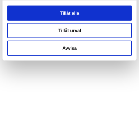
för sociala medier och analysera vår trafik. Vi
vidarebefordrar även sådana identifierare och annan
Tillåt alla
information från din enhet till de sociala medier och
annons- och analysföretag som vi samarbetar med.
Tillåt urval
Dessa kan i sin tur kombinera informationen med annan
information som du har tillhandahållit eller som de har
Avvisa
samlat in när du har använt deras tjänster.