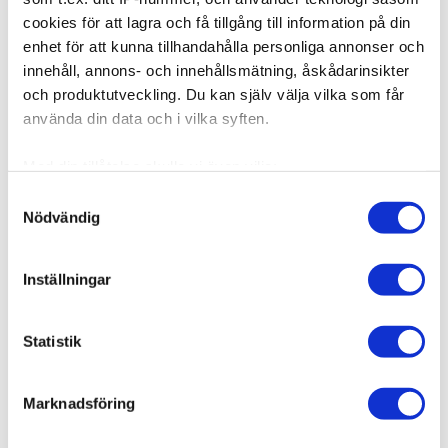
cookies för att lagra och få tillgång till information på din
enhet för att kunna tillhandahålla personliga annonser och
innehåll, annons- och innehållsmätning, åskådarinsikter
och produktutveckling. Du kan själv välja vilka som får
använda din data och i vilka syften.
Med din tillåtelse skulle vi även vilja:
Samla in information om din geografiska plats som
Samtyckesval
Nödvändig
kan ha en noggrannhet på upp till flera meter
Identifiera din enhet genom att aktivt skanna den för
specifika kännetecken (fingeravtryck)
Inställningar
Ta reda på mer om hur dina personliga uppgifter
behandlas och ställ in dina preferenser i
detaljsektionen
.
Statistik
Du kan ändra eller dra tillbaka ditt samtycke när som
helst från cookie-förklaringen.
Marknadsföring
Vi använder enhetsidentifierare för att anpassa innehållet
och annonserna till användarna, tillhandahålla funktioner