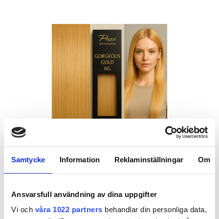
107024
Samtycke
Information
Reklaminställningar
Om
Poze Standard Keratin Extensions 50g Gorgeous
Gold 11G - 70cm - 50g
Finns i fler varianter
Ansvarsfull användning av dina uppgifter
Poze Standard Keratin är en kollektion utvecklad för dig
Vi och
våra 1022 partners
behandlar din personliga data,
som vill ha professi...