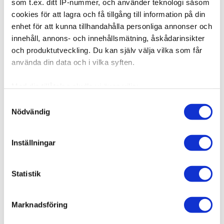
som t.ex. ditt IP-nummer, och använder teknologi såsom
cookies för att lagra och få tillgång till information på din
1 295,00 kr
enhet för att kunna tillhandahålla personliga annonser och
innehåll, annons- och innehållsmätning, åskådarinsikter
och produktutveckling. Du kan själv välja vilka som får
använda din data och i vilka syften.
Med din tillåtelse skulle vi även vilja:
Samla in information om din geografiska plats som
Samtyckesval
Nödvändig
kan ha en noggrannhet på upp till flera meter
Identifiera din enhet genom att aktivt skanna den för
specifika kännetecken (fingeravtryck)
Inställningar
Ta reda på mer om hur dina personliga uppgifter
behandlas och ställ in dina preferenser i
detaljsektionen
.
Statistik
Du kan ändra eller dra tillbaka ditt samtycke när som
helst från cookie-förklaringen.
104012
Poze Standard Keratin Extensions 9N Natural
Marknadsföring
Vi använder enhetsidentifierare för att anpassa innehållet
Blonde - 40cm - 50g
och annonserna till användarna, tillhandahålla funktioner