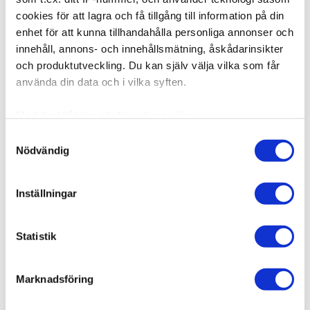
cookies för att lagra och få tillgång till information på din
enhet för att kunna tillhandahålla personliga annonser och
innehåll, annons- och innehållsmätning, åskådarinsikter
och produktutveckling. Du kan själv välja vilka som får
använda din data och i vilka syften.
Med din tillåtelse skulle vi även vilja:
Samla in information om din geografiska plats som
Samtyckesval
Nödvändig
kan ha en noggrannhet på upp till flera meter
Identifiera din enhet genom att aktivt skanna den för
specifika kännetecken (fingeravtryck)
Inställningar
Ta reda på mer om hur dina personliga uppgifter
behandlas och ställ in dina preferenser i
detaljsektionen
.
Statistik
Du kan ändra eller dra tillbaka ditt samtycke när som
helst från cookie-förklaringen.
Marknadsföring
Vi använder enhetsidentifierare för att anpassa innehållet
och annonserna till användarna, tillhandahålla funktioner