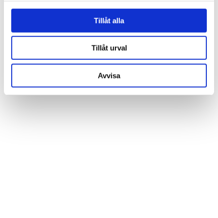
för sociala medier och analysera vår trafik. Vi
vidarebefordrar även sådana identifierare och annan
Tillåt alla
information från din enhet till de sociala medier och
annons- och analysföretag som vi samarbetar med.
Tillåt urval
Dessa kan i sin tur kombinera informationen med annan
information som du har tillhandahållit eller som de har
Avvisa
samlat in när du har använt deras tjänster.