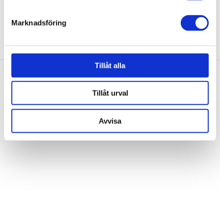
helst från cookie-förklaringen.
Marknadsföring
Vi använder enhetsidentifierare för att anpassa innehållet
och annonserna till användarna, tillhandahålla funktioner
för sociala medier och analysera vår trafik. Vi
vidarebefordrar även sådana identifierare och annan
Tillåt alla
information från din enhet till de sociala medier och
annons- och analysföretag som vi samarbetar med.
Tillåt urval
Dessa kan i sin tur kombinera informationen med annan
information som du har tillhandahållit eller som de har
Avvisa
samlat in när du har använt deras tjänster.