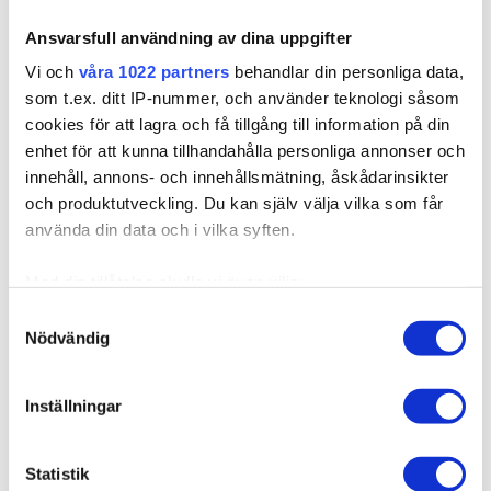
Ansvarsfull användning av dina uppgifter
Vi och
våra 1022 partners
behandlar din personliga data,
som t.ex. ditt IP-nummer, och använder teknologi såsom
cookies för att lagra och få tillgång till information på din
enhet för att kunna tillhandahålla personliga annonser och
innehåll, annons- och innehållsmätning, åskådarinsikter
och produktutveckling. Du kan själv välja vilka som får
använda din data och i vilka syften.
Med din tillåtelse skulle vi även vilja:
550025
Samla in information om din geografiska plats som
Samtyckesval
Krok till microringar
Nödvändig
kan ha en noggrannhet på upp till flera meter
Identifiera din enhet genom att aktivt skanna den för
specifika kännetecken (fingeravtryck)
Nål/krok med trähandtag, används när du skall fästa och
Inställningar
arbeta med stickhair ...
Ta reda på mer om hur dina personliga uppgifter
behandlas och ställ in dina preferenser i
detaljsektionen
.
29,00 kr
Statistik
Du kan ändra eller dra tillbaka ditt samtycke när som