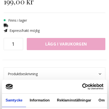
199,00 kr
Finns i lager
Expressfrakt möjlig
LÄGG I VARUKORGEN
Produktbeskrivning
Samtycke
Information
Reklaminställningar
Om
Relaterade produkter