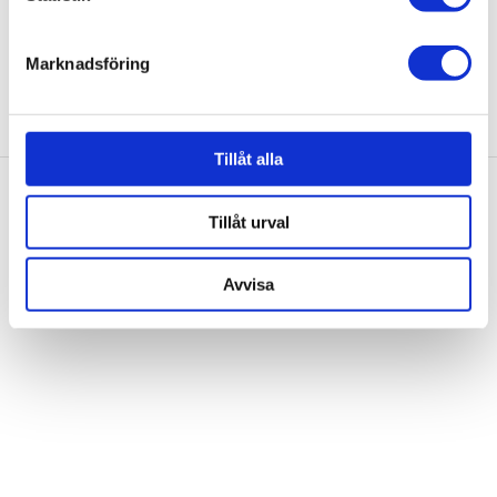
169,00 kr
helst från cookie-förklaringen.
Marknadsföring
Vi använder enhetsidentifierare för att anpassa innehållet
och annonserna till användarna, tillhandahålla funktioner
för sociala medier och analysera vår trafik. Vi
vidarebefordrar även sådana identifierare och annan
Tillåt alla
information från din enhet till de sociala medier och
annons- och analysföretag som vi samarbetar med.
Tillåt urval
Dessa kan i sin tur kombinera informationen med annan
information som du har tillhandahållit eller som de har
Avvisa
samlat in när du har använt deras tjänster.