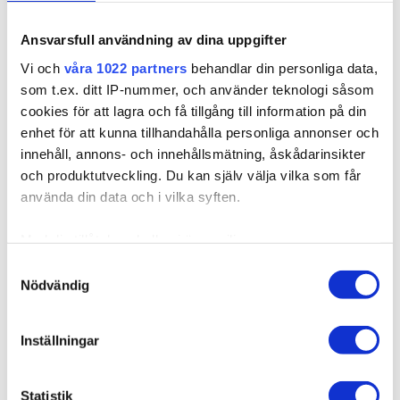
Ansvarsfull användning av dina uppgifter
Vi och
våra 1022 partners
behandlar din personliga data,
som t.ex. ditt IP-nummer, och använder teknologi såsom
cookies för att lagra och få tillgång till information på din
enhet för att kunna tillhandahålla personliga annonser och
innehåll, annons- och innehållsmätning, åskådarinsikter
och produktutveckling. Du kan själv välja vilka som får
använda din data och i vilka syften.
Med din tillåtelse skulle vi även vilja:
Samla in information om din geografiska plats som
Samtyckesval
510032
Nödvändig
kan ha en noggrannhet på upp till flera meter
Extension Tråd - Blonde
Identifiera din enhet genom att aktivt skanna den för
specifika kännetecken (fingeravtryck)
Extremt slitstark tråd som räcker till flera förlängningar. Du
Inställningar
Ta reda på mer om hur dina personliga uppgifter
kan sy fas...
behandlas och ställ in dina preferenser i
detaljsektionen
.
Statistik
Du kan ändra eller dra tillbaka ditt samtycke när som