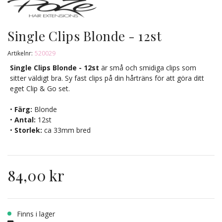
Single Clips Blonde - 12st
Artikelnr:
520029
Single Clips Blonde - 12st
är små och smidiga clips som
sitter väldigt bra. Sy fast clips på din hårträns för att göra ditt
eget Clip & Go set.
•
Färg:
Blonde
•
Antal:
12st
•
Storlek:
ca 33mm bred
84,00 kr
Finns i lager