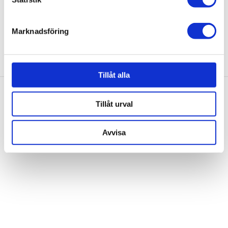
15,00 kr
helst från cookie-förklaringen.
Marknadsföring
Vi använder enhetsidentifierare för att anpassa innehållet
och annonserna till användarna, tillhandahålla funktioner
för sociala medier och analysera vår trafik. Vi
vidarebefordrar även sådana identifierare och annan
Tillåt alla
information från din enhet till de sociala medier och
annons- och analysföretag som vi samarbetar med.
Tillåt urval
Dessa kan i sin tur kombinera informationen med annan
information som du har tillhandahållit eller som de har
Avvisa
samlat in när du har använt deras tjänster.