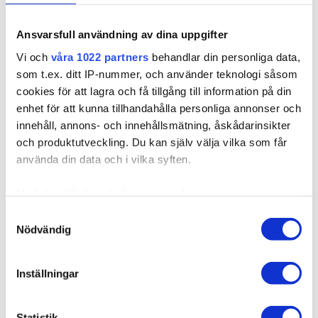
Relaterade produkter
Ansvarsfull användning av dina uppgifter
Vi och
våra 1022 partners
behandlar din personliga data,
som t.ex. ditt IP-nummer, och använder teknologi såsom
cookies för att lagra och få tillgång till information på din
enhet för att kunna tillhandahålla personliga annonser och
innehåll, annons- och innehållsmätning, åskådarinsikter
och produktutveckling. Du kan själv välja vilka som får
använda din data och i vilka syften.
Med din tillåtelse skulle vi även vilja:
Samla in information om din geografiska plats som
Samtyckesval
510071
Nödvändig
kan ha en noggrannhet på upp till flera meter
Stålklämmor - 2st
Identifiera din enhet genom att aktivt skanna den för
specifika kännetecken (fingeravtryck)
Inställningar
Stålklämmor används för att klämma fast skyddsplattan vid
Ta reda på mer om hur dina personliga uppgifter
keratinvax förlängn...
behandlas och ställ in dina preferenser i
detaljsektionen
.
Statistik
Du kan ändra eller dra tillbaka ditt samtycke när som