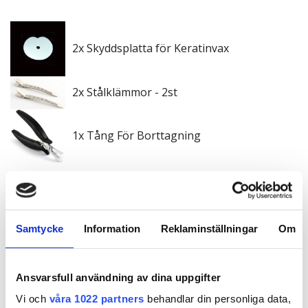
2x Skyddsplatta för Keratinvax
2x Stålklämmor - 2st
1x Tång För Borttagning
1x Värmetång - Keratinslingor Black
Samtycke
Information
Reklaminställningar
Om
Bli notifierad
Ansvarsfull användning av dina uppgifter
Vi och
våra 1022 partners
behandlar din personliga data,