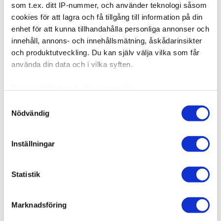
BEVAKA
som t.ex. ditt IP-nummer, och använder teknologi såsom
cookies för att lagra och få tillgång till information på din
enhet för att kunna tillhandahålla personliga annonser och
innehåll, annons- och innehållsmätning, åskådarinsikter
och produktutveckling. Du kan själv välja vilka som får
Produktbeskrivning
använda din data och i vilka syften.
Med din tillåtelse skulle vi även vilja:
Samla in information om din geografiska plats som
Samtyckesval
Nödvändig
kan ha en noggrannhet på upp till flera meter
Relaterade produkter
Identifiera din enhet genom att aktivt skanna den för
specifika kännetecken (fingeravtryck)
Inställningar
Ta reda på mer om hur dina personliga uppgifter
behandlas och ställ in dina preferenser i
detaljsektionen
.
Statistik
Du kan ändra eller dra tillbaka ditt samtycke när som
helst från cookie-förklaringen.
Marknadsföring
Vi använder enhetsidentifierare för att anpassa innehållet