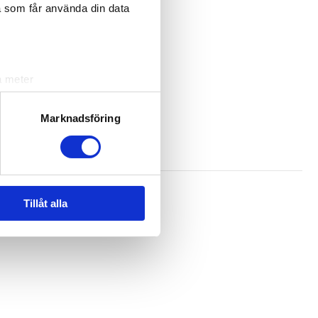
a som får använda din data
a meter
k)
ljsektionen
. Du kan ändra
Marknadsföring
andahålla funktioner för
n information från din enhet
 tur kombinera informationen
Tillåt alla
deras tjänster.