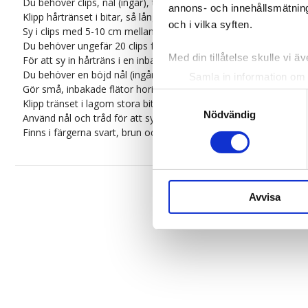
Du behöver clips, nål (ingår), tråd och ett hårträns.
annons- och innehållsmätning
Klipp hårtränset i bitar, så långa som du önskar dem.
och i vilka syften.
Sy i clips med 5-10 cm mellanrum.
Du behöver ungefär 20 clips för ett clip-on set.
Med din tillåtelse skulle vi äve
För att sy in hårträns i en inbakad fläta:
Du behöver en böjd nål (ingår), tråd och ett hårträns.
Samla in information om 
Gör små, inbakade flätor horisontellt av ditt eget hår.
Identifiera din enhet gen
Samtyckesval
Klipp tränset i lagom stora bitar.
Ta reda på mer om hur dina pe
Nödvändig
Använd nål och tråd för att sy fast tränset i flätorna.
eller dra tillbaka ditt samtyc
Finns i färgerna svart, brun och blond.
Vi använder enhetsidentifierar
sociala medier och analysera 
till de sociala medier och a
Avvisa
med annan information som du 