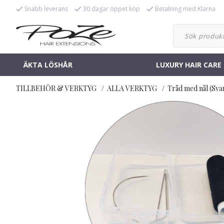
Snabb leverans
30 dagar öppet köp
Betalning med Klarna
ÄKTA LÖSHÅR
LUXURY HAIR CARE
TILLBEHÖR & VERKTYG
ALLA VERKTYG
Tråd med nål (Sva