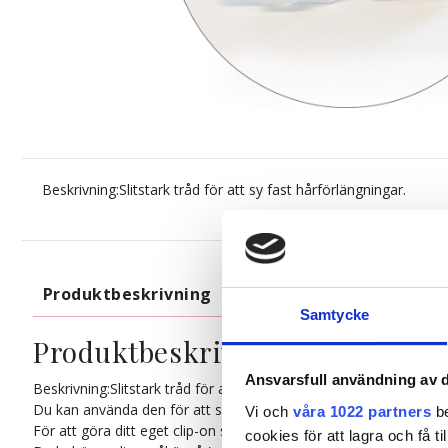
Beskrivning:Slitstark tråd för att sy fast hårförlängningar.
Produktbeskrivning
Samtycke
Produktbeskrivning
Ansvarsfull användning av d
Beskrivning:Slitstark tråd för att sy fast hårförlängningar.
Du kan använda den för att sy fast ett hårträns i på en inbakad flä
Vi och
våra 1022 partners
be
För att göra ditt eget clip-on set:
cookies för att lagra och få t