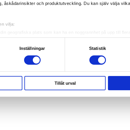
, åskådarinsikter och produktutveckling. Du kan själv välja vilk
n vilja:
din geografiska plats som kan ha en noggrannhet på upp till fler
om att aktivt skanna den för specifika kännetecken (fingeravtryc
rsonliga uppgifter behandlas och ställ in dina preferenser i
deta
Inställningar
Statistik
ke när som helst från cookie-förklaringen.
e för att anpassa innehållet och annonserna till användarna, tillh
vår trafik. Vi vidarebefordrar även sådana identifierare och anna
nnons- och analysföretag som vi samarbetar med. Dessa kan i sin
Tillåt urval
har tillhandahållit eller som de har samlat in när du har använt 