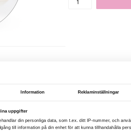
Information
Reklaminställningar
ina uppgifter
ta i ditt eget hår eller att göra ditt eget clip-on-set genom att sy fast
handlar din personliga data, som t.ex. ditt IP-nummer, och anv
illgång till information på din enhet för att kunna tillhandahålla pe