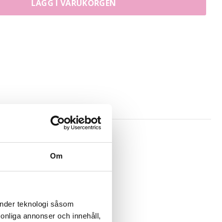
LÄGG I VARUKORGEN
Om
 clips på ett hårträns.
änder teknologi såsom
rsonliga annonser och innehåll,