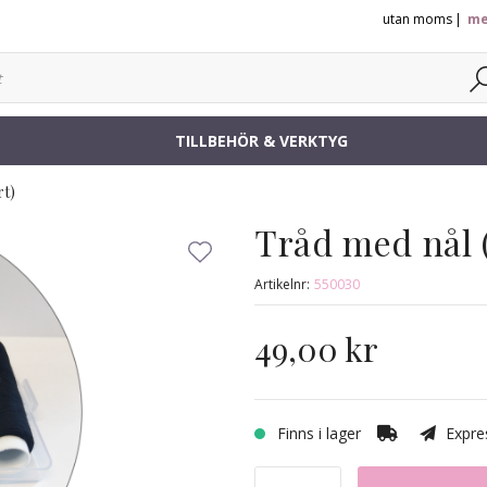
utan moms
me
TILLBEHÖR & VERKTYG
rt)
Tråd med nål 
Artikelnr:
550030
49,00 kr
Finns i lager
Expres