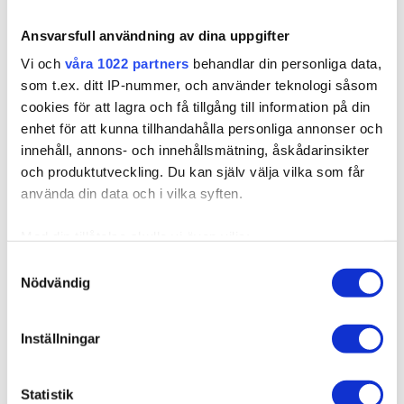
Ansvarsfull användning av dina uppgifter
704004
Vi och
våra 1022 partners
behandlar din personliga data,
Poze Standard Hairweft - 50g Chocolate Brown 4B -
som t.ex. ditt IP-nummer, och använder teknologi såsom
40cm
cookies för att lagra och få tillgång till information på din
Finns i fler varianter
enhet för att kunna tillhandahålla personliga annonser och
Det har aldrig varit så enkelt att få längre och fylligare hår!
innehåll, annons- och innehållsmätning, åskådarinsikter
Med Poze ...
och produktutveckling. Du kan själv välja vilka som får
använda din data och i vilka syften.
595,00 kr
Med din tillåtelse skulle vi även vilja:
Samla in information om din geografiska plats som
Samtyckesval
Nödvändig
kan ha en noggrannhet på upp till flera meter
Identifiera din enhet genom att aktivt skanna den för
specifika kännetecken (fingeravtryck)
Inställningar
Ta reda på mer om hur dina personliga uppgifter
behandlas och ställ in dina preferenser i
detaljsektionen
.
Statistik
Du kan ändra eller dra tillbaka ditt samtycke när som