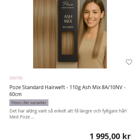
366186
Poze Standard Hairweft - 110g Ash Mix 8A/10NV -
60cm
Finns i fler varianter
Det har aldrig varit så enkelt att få längre och fylligare hår!
Med Poze ...
1 995,00 kr