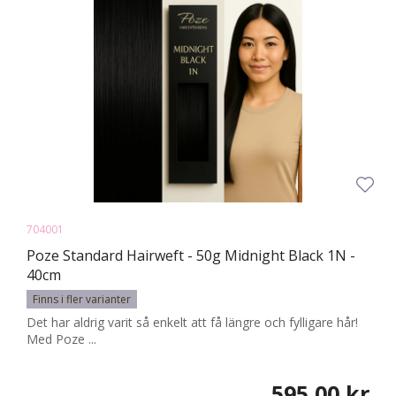
704001
Poze Standard Hairweft - 50g Midnight Black 1N -
40cm
Finns i fler varianter
Det har aldrig varit så enkelt att få längre och fylligare hår!
Med Poze ...
595,00 kr