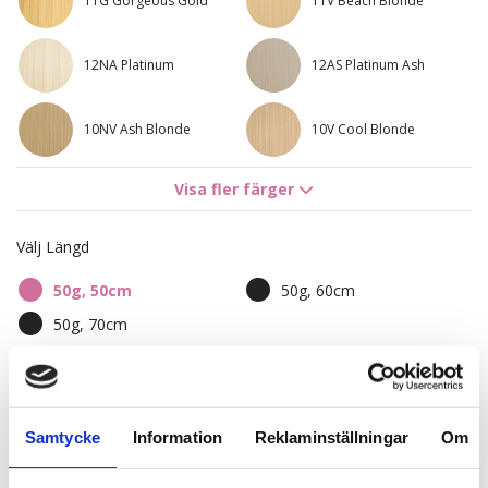
11G Gorgeous Gold
11V Beach Blonde
12NA Platinum
12AS Platinum Ash
10NV Ash Blonde
10V Cool Blonde
Visa fler färger
10AS Titanium Blonde
5RV Red Passion
Välj Längd
8R Bright Red
7NV Cool Brown
50g, 50cm
50g, 60cm
8BG Golden Honey
4B/9G Chocco Cola
50g, 70cm
7BN/10B Sandy Brown
8A/10NV Ash Mix
Mix
1 850,00 kr
Samtycke
Information
Reklaminställningar
Om
10NV/10V Sensation
10V/12A Caramello
Blonde