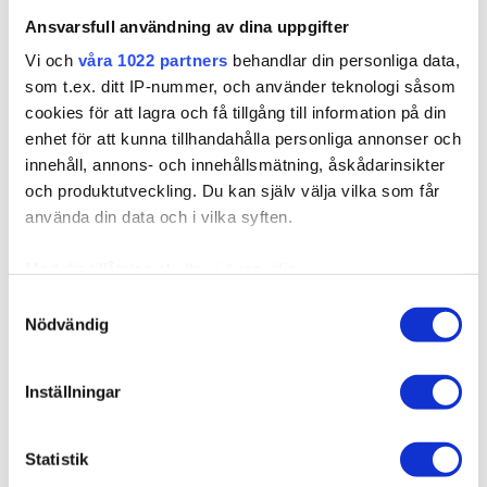
Finns i lager
10BS/12AS Dirty
10B/12NA Sunkissed
Ansvarsfull användning av dina uppgifter
Titanium Mix
Beige
Expressfrakt möjlig
Vi och
våra 1022 partners
behandlar din personliga data,
Sandy Brown Balayage
som t.ex. ditt IP-nummer, och använder teknologi såsom
7BN/10B
cookies för att lagra och få tillgång till information på din
LÄGG I VARUKORGEN
enhet för att kunna tillhandahålla personliga annonser och
innehåll, annons- och innehållsmätning, åskådarinsikter
och produktutveckling. Du kan själv välja vilka som får
använda din data och i vilka syften.
Produktbeskrivning
Med din tillåtelse skulle vi även vilja:
Samla in information om din geografiska plats som
Samtyckesval
Kvalitet & Skötsel
Nödvändig
kan ha en noggrannhet på upp till flera meter
Identifiera din enhet genom att aktivt skanna den för
specifika kännetecken (fingeravtryck)
Inställningar
Ta reda på mer om hur dina personliga uppgifter
Relaterade produkter
behandlas och ställ in dina preferenser i
detaljsektionen
.
Statistik
Du kan ändra eller dra tillbaka ditt samtycke när som
helst från cookie-förklaringen.