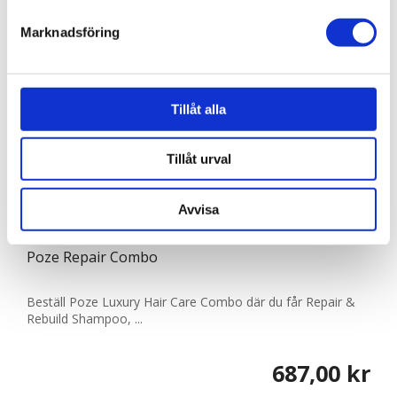
Marknadsföring
Vi använder enhetsidentifierare för att anpassa innehållet
och annonserna till användarna, tillhandahålla funktioner
för sociala medier och analysera vår trafik. Vi
vidarebefordrar även sådana identifierare och annan
Tillåt alla
information från din enhet till de sociala medier och
annons- och analysföretag som vi samarbetar med.
Tillåt urval
Dessa kan i sin tur kombinera informationen med annan
information som du har tillhandahållit eller som de har
Avvisa
samlat in när du har använt deras tjänster.
810035
Poze Repair Combo
Beställ Poze Luxury Hair Care Combo där du får Repair &
Rebuild Shampoo, ...
687,00 kr