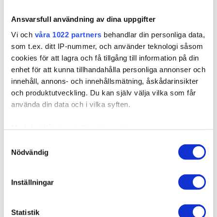
10BS/12AS Dirty
10B/12NA Sunkissed
Titanium Mix
Beige
Ansvarsfull användning av dina uppgifter
Finns i lager
Vi och
våra 1022 partners
behandlar din personliga data,
Sandy Brown Balayage
Expressfrakt möjlig
7BN/10B
som t.ex. ditt IP-nummer, och använder teknologi såsom
cookies för att lagra och få tillgång till information på din
LÄGG I VARUKORGEN
enhet för att kunna tillhandahålla personliga annonser och
innehåll, annons- och innehållsmätning, åskådarinsikter
och produktutveckling. Du kan själv välja vilka som får
använda din data och i vilka syften.
Produktbeskrivning
Med din tillåtelse skulle vi även vilja:
Samla in information om din geografiska plats som
Samtyckesval
Kvalitet & Skötsel
Nödvändig
kan ha en noggrannhet på upp till flera meter
Identifiera din enhet genom att aktivt skanna den för
specifika kännetecken (fingeravtryck)
Inställningar
Ta reda på mer om hur dina personliga uppgifter
behandlas och ställ in dina preferenser i
detaljsektionen
.
Relaterade produkter
Statistik
Du kan ändra eller dra tillbaka ditt samtycke när som