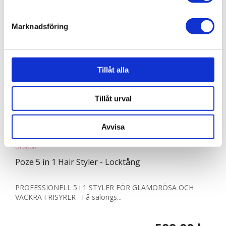
helst från cookie-förklaringen.
Marknadsföring
Vi använder enhetsidentifierare för att anpassa innehållet
och annonserna till användarna, tillhandahålla funktioner
för sociala medier och analysera vår trafik. Vi
vidarebefordrar även sådana identifierare och annan
Tillåt alla
information från din enhet till de sociala medier och
annons- och analysföretag som vi samarbetar med.
Tillåt urval
Dessa kan i sin tur kombinera informationen med annan
information som du har tillhandahållit eller som de har
Avvisa
samlat in när du har använt deras tjänster.
610008
Poze 5 in 1 Hair Styler - Locktång
PROFESSIONELL 5 i 1 STYLER FÖR GLAMORÖSA OCH
VACKRA FRISYRER Få salongs...