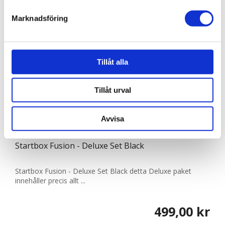
Marknadsföring
Vi använder enhetsidentifierare för att anpassa innehållet
och annonserna till användarna, tillhandahålla funktioner
för sociala medier och analysera vår trafik. Vi
vidarebefordrar även sådana identifierare och annan
Tillåt alla
information från din enhet till de sociala medier och
annons- och analysföretag som vi samarbetar med.
Tillåt urval
Dessa kan i sin tur kombinera informationen med annan
information som du har tillhandahållit eller som de har
Avvisa
samlat in när du har använt deras tjänster.
610002
Startbox Fusion - Deluxe Set Black
Startbox Fusion - Deluxe Set Black detta Deluxe paket
innehåller precis allt ...
499,00 kr