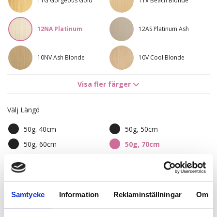
11G Gorgeous Gold
11V Beach Blonde
12NA Platinum
12AS Platinum Ash
10NV Ash Blonde
10V Cool Blonde
Visa fler färger
10AS Titanium Blonde
5RV Red Passion
Välj Längd
8R Bright Red
7NV Cool Brown
50g. 40cm
50g, 50cm
8BG Golden Honey
4B/9G Chocco Cola
50g, 60cm
50g, 70cm
7BN/10B Sandy Brown
8A/10NV Ash Mix
Mix
2 750,00 kr
Samtycke
Information
Reklaminställningar
Om
10NV/10V Sensation
10V/12A Caramello
Blonde