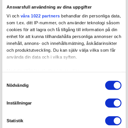
Finns i lager
10BS/12AS Dirty
10B/12NA Sunkissed
Ansvarsfull användning av dina uppgifter
Titanium Mix
Beige
Expressfrakt möjlig
Vi och
våra 1022 partners
behandlar din personliga data,
Sandy Brown Balayage
som t.ex. ditt IP-nummer, och använder teknologi såsom
7BN/10B
cookies för att lagra och få tillgång till information på din
LÄGG I VARUKORGEN
enhet för att kunna tillhandahålla personliga annonser och
innehåll, annons- och innehållsmätning, åskådarinsikter
och produktutveckling. Du kan själv välja vilka som får
använda din data och i vilka syften.
Produktbeskrivning
Med din tillåtelse skulle vi även vilja:
Samla in information om din geografiska plats som
Samtyckesval
Kvalitet & Skötsel
Nödvändig
kan ha en noggrannhet på upp till flera meter
Identifiera din enhet genom att aktivt skanna den för
specifika kännetecken (fingeravtryck)
Inställningar
Ta reda på mer om hur dina personliga uppgifter
Relaterade produkter
behandlas och ställ in dina preferenser i
detaljsektionen
.
Statistik
Du kan ändra eller dra tillbaka ditt samtycke när som
helst från cookie-förklaringen.