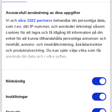
Ansvarsfull användning av dina uppgifter
205082
Vi och
våra 1022 partners
behandlar din personliga data,
Poze Standard Tape On Extensions - 50g Platinum
som t.ex. ditt IP-nummer, och använder teknologi såsom
Ash 12AS - 50cm
cookies för att lagra och få tillgång till information på din
Finns i fler varianter
enhet för att kunna tillhandahålla personliga annonser och
Det har aldrig varit så enkelt att få längre och fylligare hår!
innehåll, annons- och innehållsmätning, åskådarinsikter
Med Poze Tape...
och produktutveckling. Du kan själv välja vilka som får
använda din data och i vilka syften.
895,00 kr
Med din tillåtelse skulle vi även vilja:
Samla in information om din geografiska plats som
Samtyckesval
Nödvändig
kan ha en noggrannhet på upp till flera meter
Identifiera din enhet genom att aktivt skanna den för
specifika kännetecken (fingeravtryck)
Inställningar
Ta reda på mer om hur dina personliga uppgifter
behandlas och ställ in dina preferenser i
detaljsektionen
.