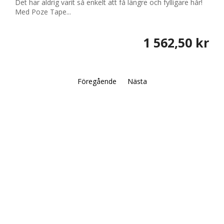
Det har aldrig varit så enkelt att få längre och fylligare hår!
Med Poze Tape...
1 562,50 kr
Föregående
Nästa