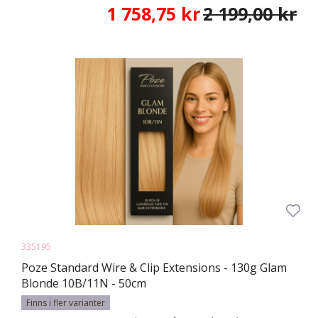
1 758,75 kr
2 199,00 kr
335195
Poze Standard Wire & Clip Extensions - 130g Glam
Blonde 10B/11N - 50cm
Finns i fler varianter