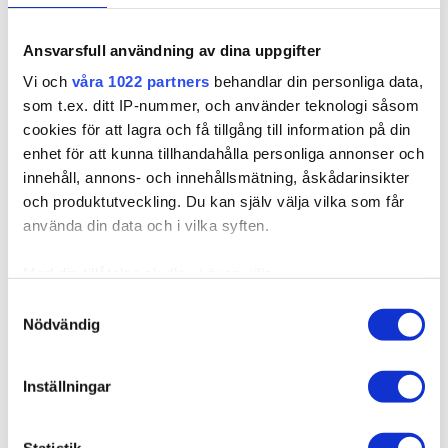
Ansvarsfull användning av dina uppgifter
924011
Vi och
våra 1022 partners
behandlar din personliga data,
Poze Standard Top Piece - 60g Light Ash Brown 8A
som t.ex. ditt IP-nummer, och använder teknologi såsom
- 40cm
cookies för att lagra och få tillgång till information på din
Finns i fler varianter
enhet för att kunna tillhandahålla personliga annonser och
Det har aldrig varit så enkelt och smidigt att få ett vackert
innehåll, annons- och innehållsmätning, åskådarinsikter
och naturligt r...
och produktutveckling. Du kan själv välja vilka som får
använda din data och i vilka syften.
2 999,00 kr
Med din tillåtelse skulle vi även vilja:
Samla in information om din geografiska plats som
Samtyckesval
Nödvändig
kan ha en noggrannhet på upp till flera meter
Identifiera din enhet genom att aktivt skanna den för
specifika kännetecken (fingeravtryck)
Inställningar
Ta reda på mer om hur dina personliga uppgifter
behandlas och ställ in dina preferenser i
detaljsektionen
.